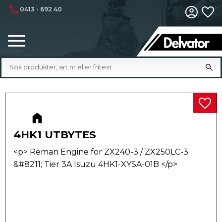
phone
0413 - 692 40
Fa
Meny
Lägg 
4HK1 UTBYTES
<p> Reman Engine for ZX240-3 / ZX250LC-3
&#8211; Tier 3A Isuzu 4HK1-XYSA-01B </p>