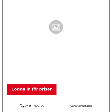
Logga in för priser
phone
0413 - 692 40
Våra verkstäder