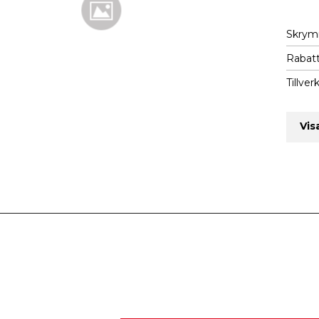
Skry
Rabatt
Tillver
Vis