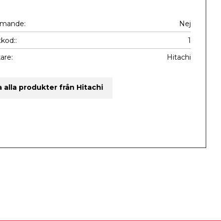
mmande
Nej
kod:
1
kare
Hitachi
a alla produkter från Hitachi