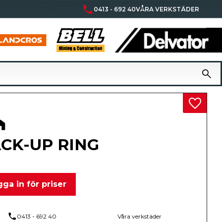
phone
0413 - 692 40
VÅRA VERKSTÄDER
Lägg til
CK-UP RING
ga in för priser
phone
0413 - 692 40
Våra verkstäder