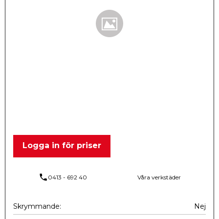
Logga in för priser
phone
0413 - 692 40
Våra verkstäder
Skrymmande
Nej