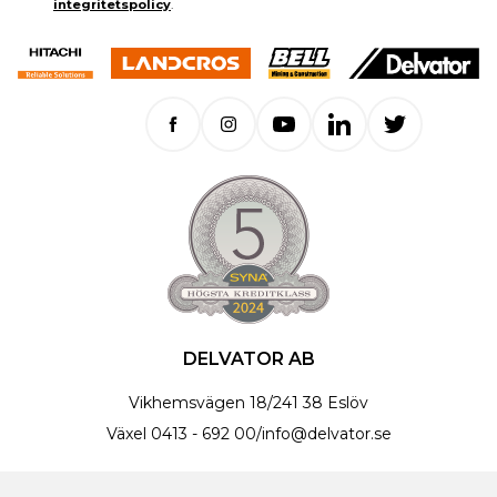
integritetspolicy
.
DELVATOR AB
Vikhemsvägen 18
/
241 38 Eslöv
Växel
0413 - 692 00
/
info@delvator.se