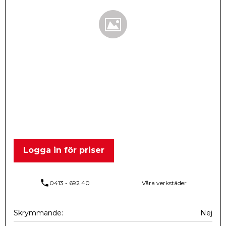
Logga in för priser
phone
0413 - 692 40
Våra verkstäder
Skrymmande
Nej