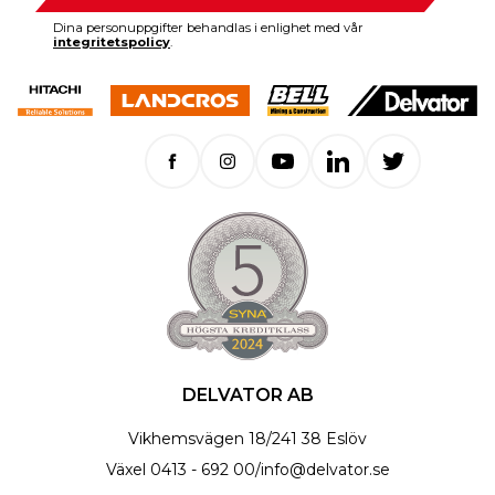
Dina personuppgifter behandlas i enlighet med vår
integritetspolicy
.
DELVATOR AB
Vikhemsvägen 18
/
241 38 Eslöv
Växel
0413 - 692 00
/
info@delvator.se