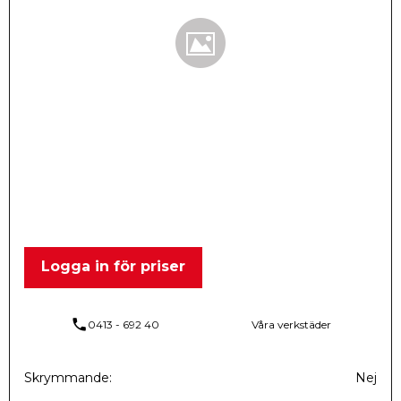
Logga in för priser
phone
0413 - 692 40
Våra verkstäder
Skrymmande
Nej