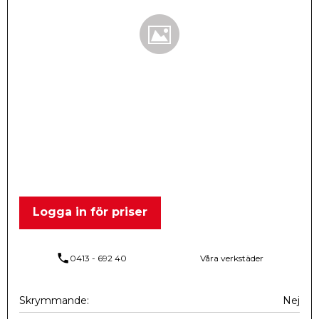
Logga in för priser
phone
0413 - 692 40
Våra verkstäder
Skrymmande
Nej