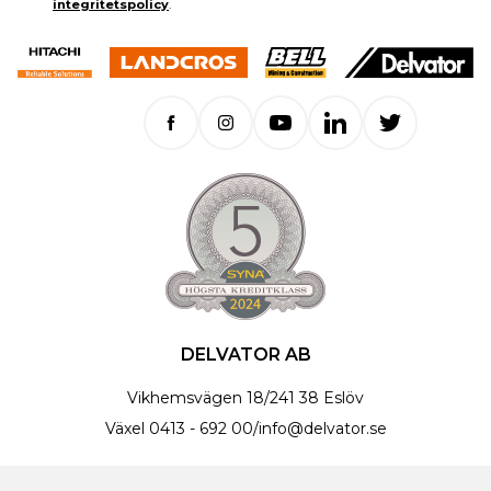
integritetspolicy
.
DELVATOR AB
Vikhemsvägen 18
/
241 38 Eslöv
Växel
0413 - 692 00
/
info@delvator.se