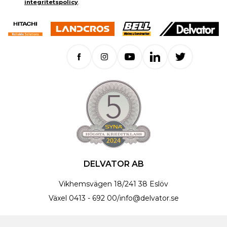
integritetspolicy
.
DELVATOR AB
Vikhemsvägen 18
/
241 38 Eslöv
Växel
0413 - 692 00
/
info@delvator.se