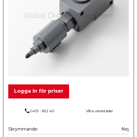
Logga in för priser
phone
0413 - 692 40
Våra verkstäder
Skrymmande
Nej