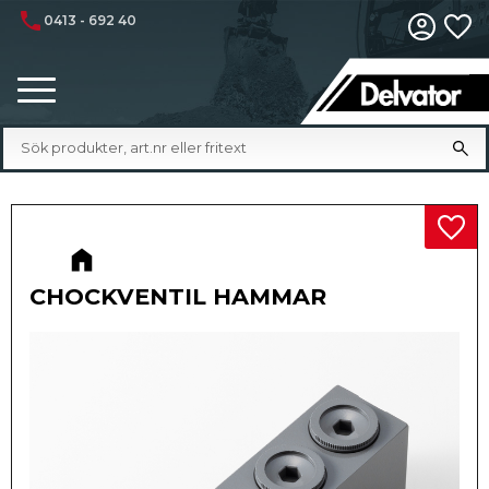
phone
0413 - 692 40
Fa
Meny
Lägg 
CHOCKVENTIL HAMMAR