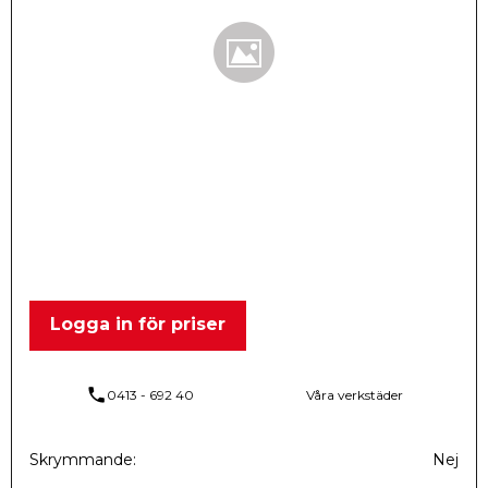
Logga in för priser
phone
0413 - 692 40
Våra verkstäder
Skrymmande
Nej