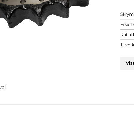
Skry
Ersätts
Rabatt
Tillver
Vis
val