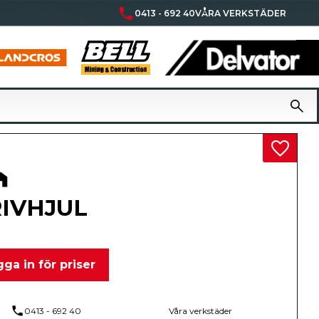
phone
0413 - 692 40
VÅRA VERKSTÄDER
Lägg til
IVHJUL
ga in för priser
phone
0413 - 692 40
Våra verkstäder