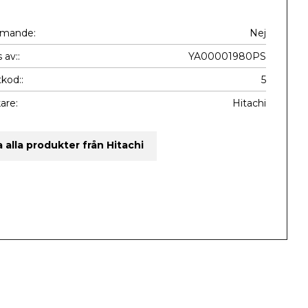
mmande
Nej
 av:
YA00001980PS
kod:
5
kare
Hitachi
a alla produkter från Hitachi