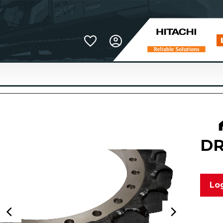
Favoriter
DR
Log