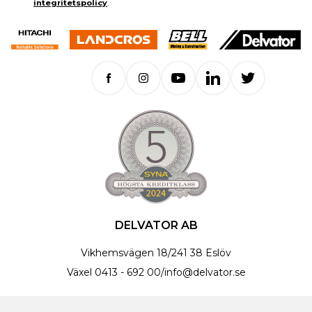
integritetspolicy
.
DELVATOR AB
Vikhemsvägen 18
/
241 38 Eslöv
Växel
0413 - 692 00
/
info@delvator.se