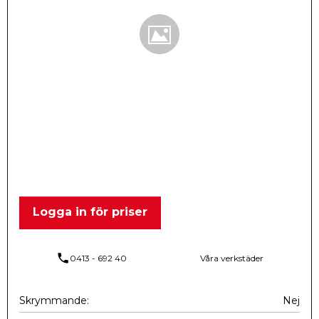
Logga in för priser
phone
0413 - 692 40
Våra verkstäder
Skrymmande
Nej