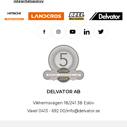
integritetspolicy
.
DELVATOR AB
Vikhemsvägen 18
/
241 38 Eslöv
Växel
0413 - 692 00
/
info@delvator.se