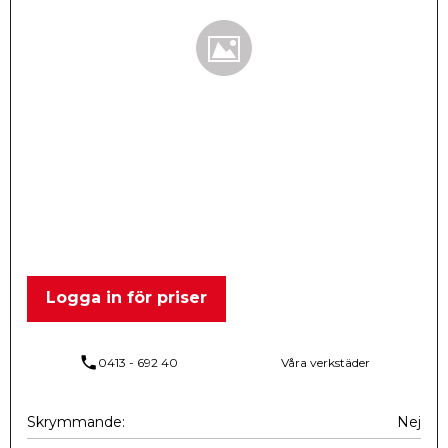
Logga in för priser
phone
0413 - 692 40
Våra verkstäder
Skrymmande
Nej