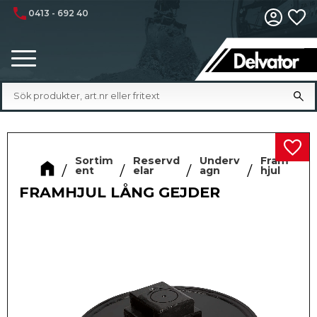
phone
0413 - 692 40
Fa
Meny
Lägg 
Sortim
Reservd
Underv
Fram
ent
elar
agn
hjul
FRAMHJUL LÅNG GEJDER