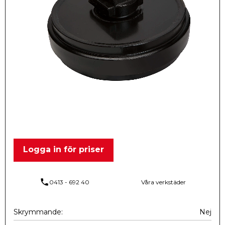
Logga in för priser
phone
0413 - 692 40
Våra verkstäder
Skrymmande
Nej