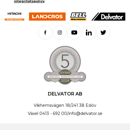
integritetspolicy
.
DELVATOR AB
Vikhemsvägen 18
/
241 38 Eslöv
Växel
0413 - 692 00
/
info@delvator.se