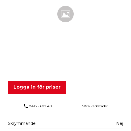
Logga in för priser
phone
0413 - 692 40
Våra verkstäder
Skrymmande
Nej