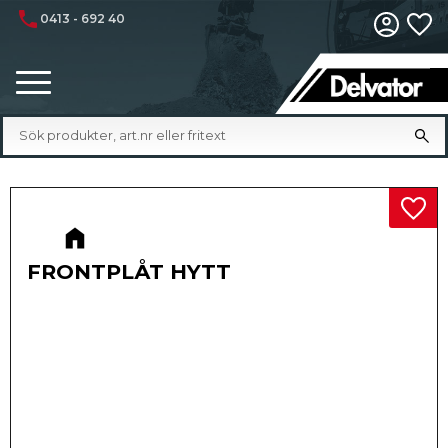
phone
0413 - 692 40
Fa
Meny
Lägg 
FRONTPLÅT HYTT