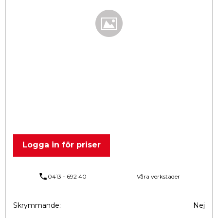
Logga in för priser
phone
0413 - 692 40
Våra verkstäder
Skrymmande
Nej