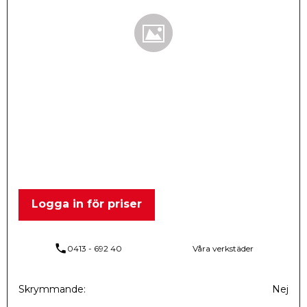
Logga in för priser
phone
0413 - 692 40
Våra verkstäder
Skrymmande
Nej