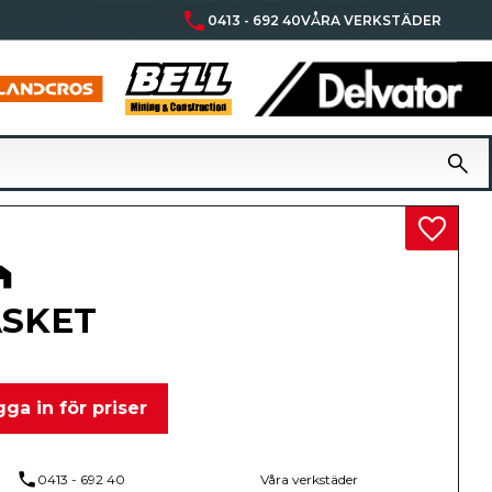
phone
0413 - 692 40
VÅRA VERKSTÄDER
Lägg til
SKET
ga in för priser
phone
0413 - 692 40
Våra verkstäder