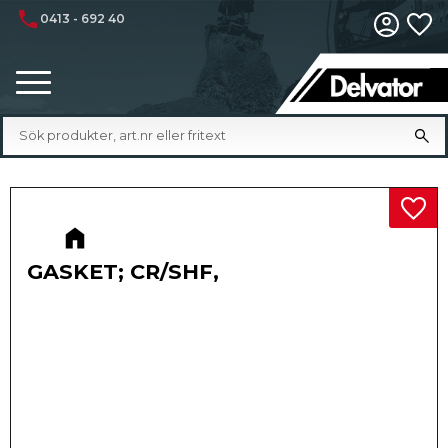
phone
0413 - 692 40
Fa
Meny
Lägg 
GASKET; CR/SHF,