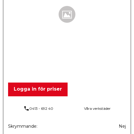
Logga in för priser
phone
0413 - 692 40
Våra verkstäder
Skrymmande
Nej