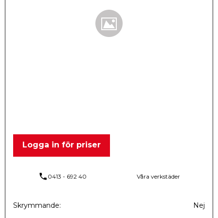
Logga in för priser
phone
0413 - 692 40
Våra verkstäder
Skrymmande
Nej