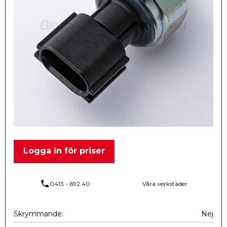
Logga in för priser
phone
0413 - 692 40
Våra verkstäder
Skrymmande
Nej