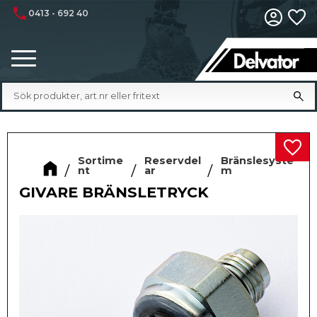
phone
0413 - 692 40
Fa
Meny
Lägg 
Sortime
Reservdel
Bränslesyste
nt
ar
m
GIVARE BRÄNSLETRYCK