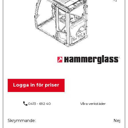
Logga in för priser
phone
0413 - 692 40
Våra verkstäder
Skrymmande
Nej