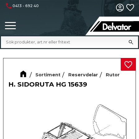
phone
0413 - 692 40
Fa
Meny
Lägg 
Sortiment
Reservdelar
Rutor
H. SIDORUTA HG 15639