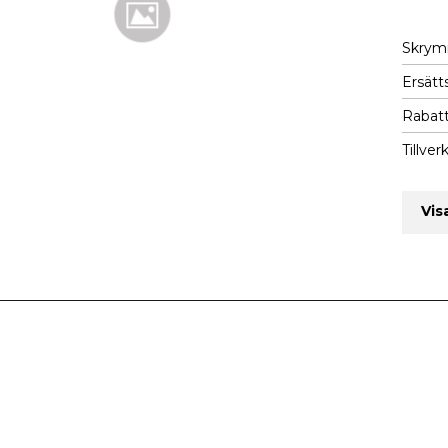
Skry
Ersätts
Rabatt
Tillver
Vis