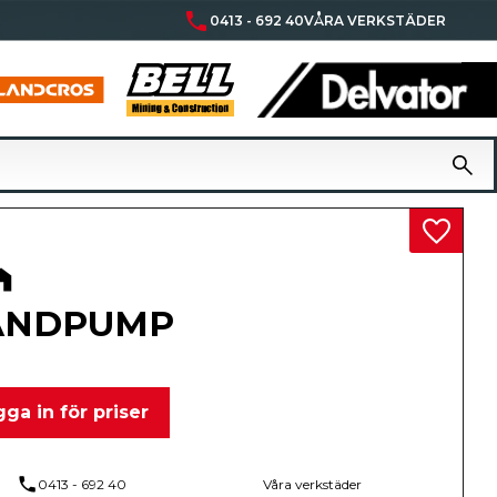
phone
0413 - 692 40
VÅRA VERKSTÄDER
Lägg til
ANDPUMP
ga in för priser
phone
0413 - 692 40
Våra verkstäder