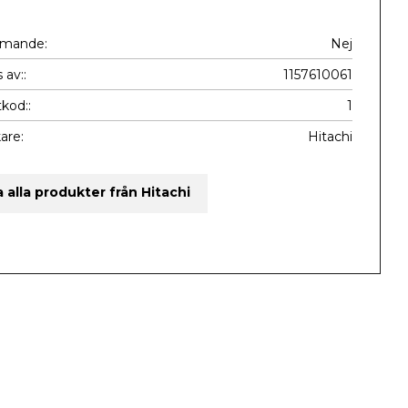
mmande
Nej
 av:
1157610061
kod:
1
kare
Hitachi
a alla produkter från Hitachi