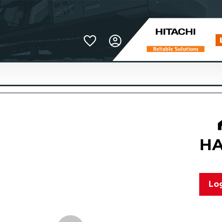
Favoriter
H
Log