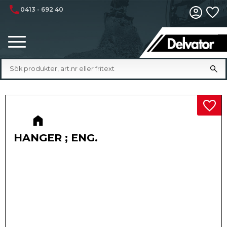
phone
0413 - 692 40
Fa
Meny
Lägg 
HANGER ; ENG.