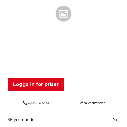
Logga in för priser
phone
0413 - 692 40
Våra verkstäder
Skrymmande
Nej