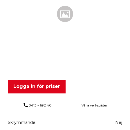
Logga in för priser
phone
0413 - 692 40
Våra verkstäder
Skrymmande
Nej