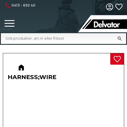
phone
0413 - 692 40
Fa
Meny
Lägg 
HARNESS;WIRE