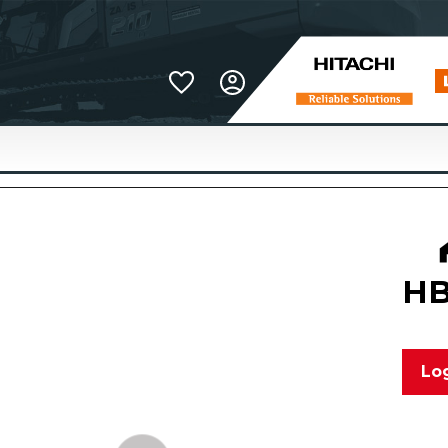
Favoriter
HB
Log