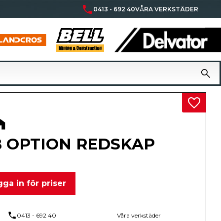
phone
0413 - 692 40
VÅRA VERKSTÄDER
Lägg til
 OPTION REDSKAP
ga in för priser
phone
0413 - 692 40
Våra verkstäder