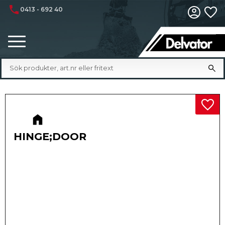
phone
0413 - 692 40
Fa
Meny
Lägg 
HINGE;DOOR