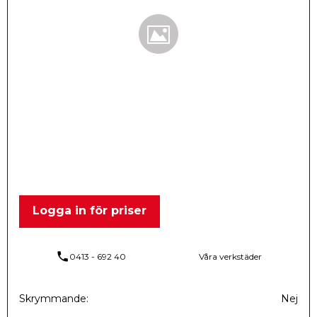
Logga in för priser
phone
0413 - 692 40
Våra verkstäder
Skrymmande
Nej