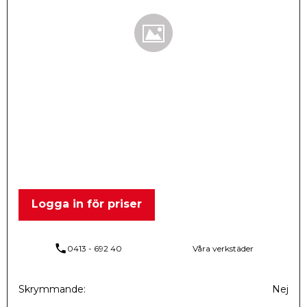
Logga in för priser
phone
0413 - 692 40
Våra verkstäder
Skrymmande
Nej