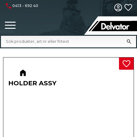
phone
0413 - 692 40
Fa
Meny
Lägg 
HOLDER ASSY