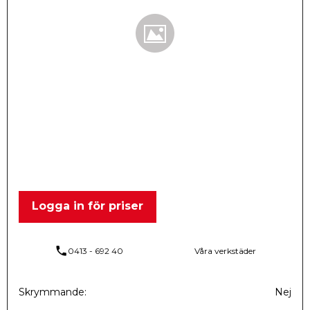
Logga in för priser
phone
0413 - 692 40
Våra verkstäder
Skrymmande
Nej