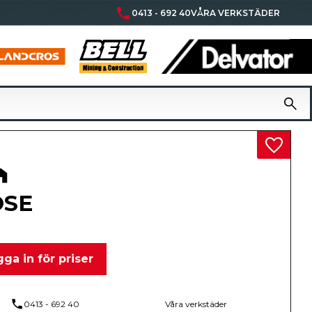
phone
0413 - 692 40
VÅRA VERKSTÄDER
Lägg til
OSE
ga in för priser
phone
0413 - 692 40
Våra verkstäder