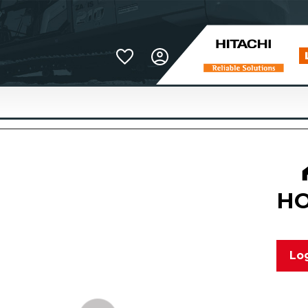
Favoriter
H
Log