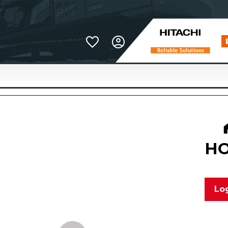
Favoriter
H
Log