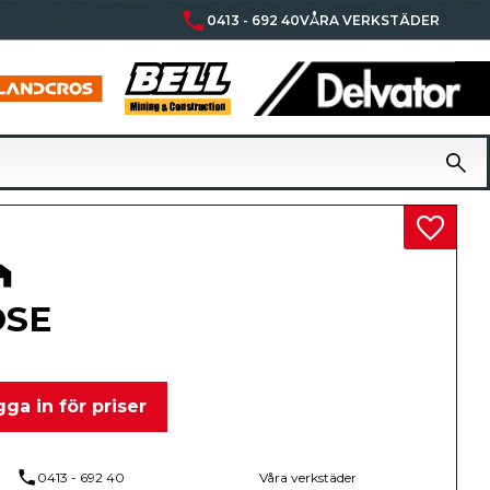
phone
0413 - 692 40
VÅRA VERKSTÄDER
Lägg til
OSE
ga in för priser
phone
0413 - 692 40
Våra verkstäder