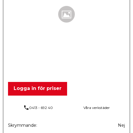
Logga in för priser
phone
0413 - 692 40
Våra verkstäder
Skrymmande
Nej