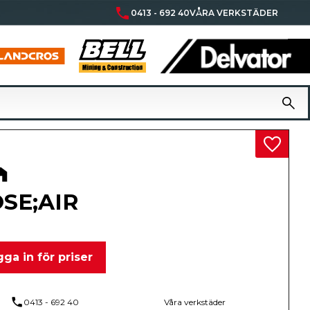
phone
0413 - 692 40
VÅRA VERKSTÄDER
Lägg til
SE;AIR
ga in för priser
phone
0413 - 692 40
Våra verkstäder