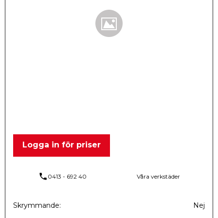
Logga in för priser
phone
0413 - 692 40
Våra verkstäder
Skrymmande
Nej