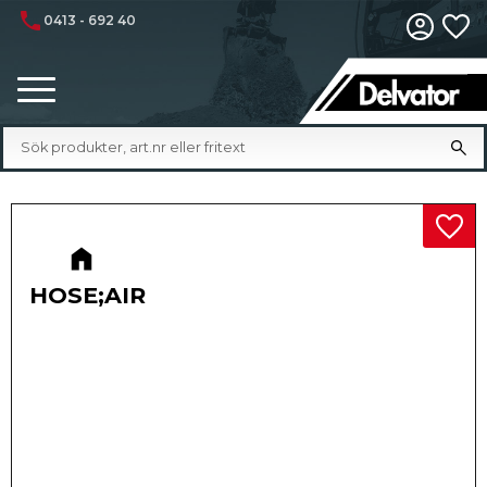
phone
0413 - 692 40
Fa
Meny
Lägg 
HOSE;AIR