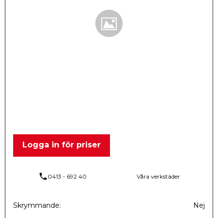
Logga in för priser
phone
0413 - 692 40
Våra verkstäder
Skrymmande
Nej