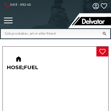
phone
0413 - 692 40
Fa
Meny
Lägg 
HOSE;FUEL