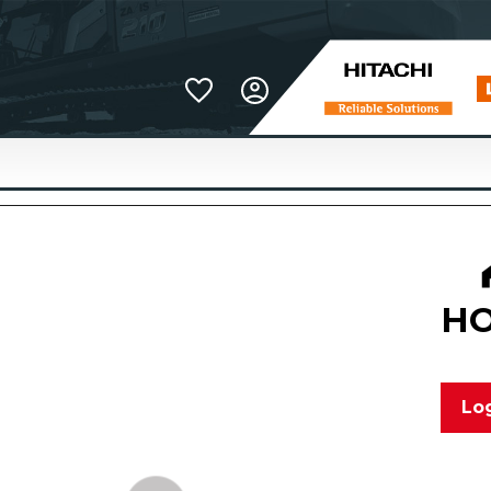
Favoriter
HO
Log