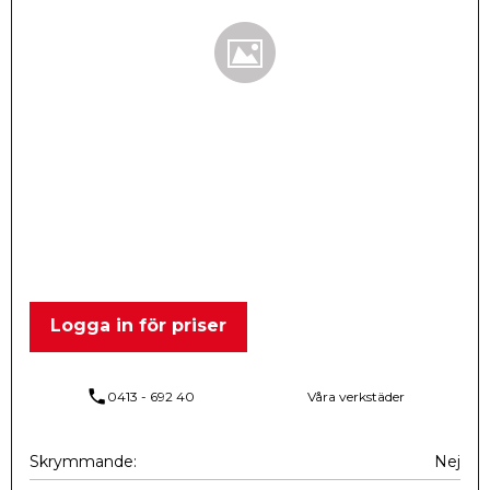
Logga in för priser
phone
0413 - 692 40
Våra verkstäder
Skrymmande
Nej