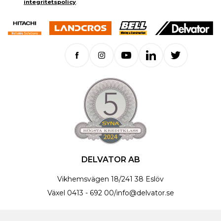
integritetspolicy
.
DELVATOR AB
Vikhemsvägen 18
/
241 38 Eslöv
Växel
0413 - 692 00
/
info@delvator.se