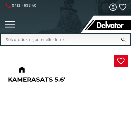
phone
0413 - 692 40
Fa
Meny
Lägg 
KAMERASATS 5.6'