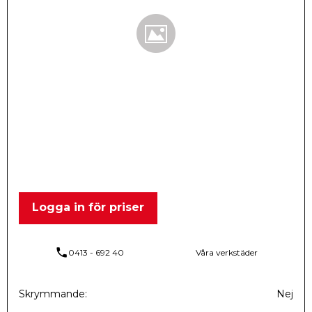
Logga in för priser
phone
0413 - 692 40
Våra verkstäder
Skrymmande
Nej