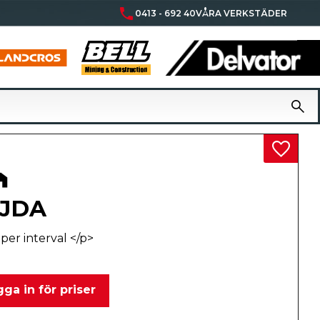
phone
0413 - 692 40
VÅRA VERKSTÄDER
Lägg til
JDA
per interval </p>
ga in för priser