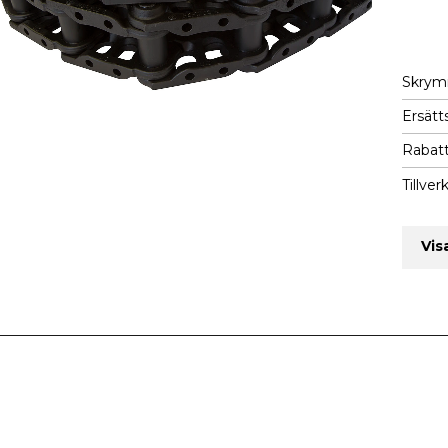
Skry
Ersätts
Rabatt
Tillver
Vis