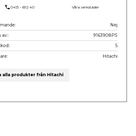
phone
0413 - 692 40
Våra verkstäder
mmande
Nej
 av:
9163908PS
kod:
5
kare
Hitachi
a alla produkter från Hitachi