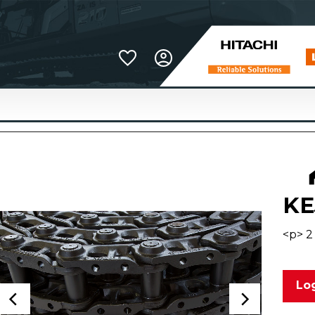
Favoriter
KE
<p> 2 
Log