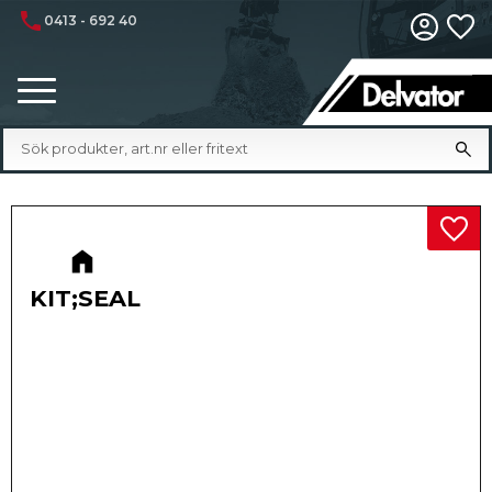
phone
0413 - 692 40
Fa
Meny
Lägg 
KIT;SEAL