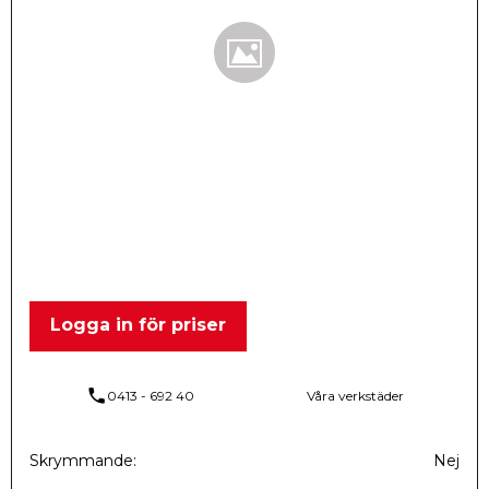
Logga in för priser
phone
0413 - 692 40
Våra verkstäder
Skrymmande
Nej