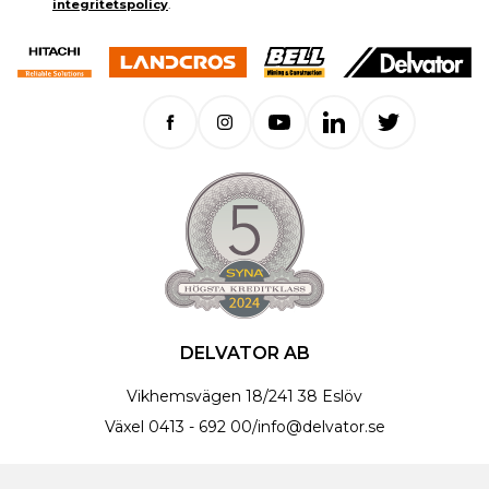
integritetspolicy
.
DELVATOR AB
Vikhemsvägen 18
/
241 38 Eslöv
Växel
0413 - 692 00
/
info@delvator.se