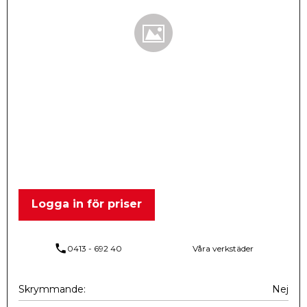
Logga in för priser
phone
0413 - 692 40
Våra verkstäder
Skrymmande
Nej