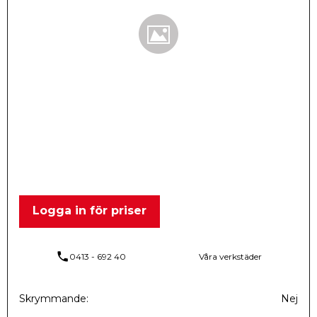
Logga in för priser
phone
0413 - 692 40
Våra verkstäder
Skrymmande
Nej