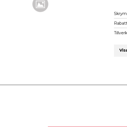
Skry
Rabatt
Tillver
Vis