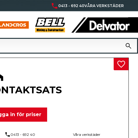
phone
0413 - 692 40
VÅRA VERKSTÄDER
Lägg til
NTAKTSATS
ga in för priser
phone
0413 - 692 40
Våra verkstäder