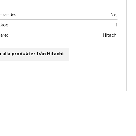
mmande
Nej
kod:
1
kare
Hitachi
a alla produkter från Hitachi