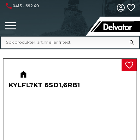
phone
0413 - 692 40
Fa
Meny
Lägg 
KYLFL?KT 6SD1,6RB1