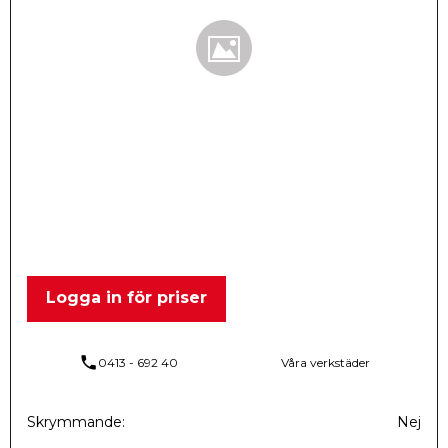
Logga in för priser
phone
0413 - 692 40
Våra verkstäder
Skrymmande
Nej