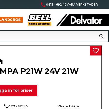
phone
0413 - 692 40
VÅRA VERKSTÄDER
Lägg til
MPA P21W 24V 21W
ga in för priser
phone
0413 - 692 40
Våra verkstäder