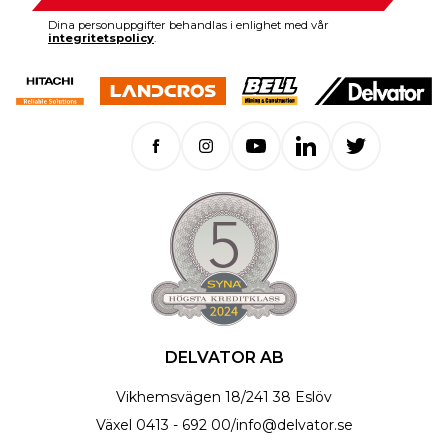
Dina personuppgifter behandlas i enlighet med vår
integritetspolicy
.
DELVATOR AB
Vikhemsvägen 18
/
241 38 Eslöv
Växel
0413 - 692 00
/
info@delvator.se