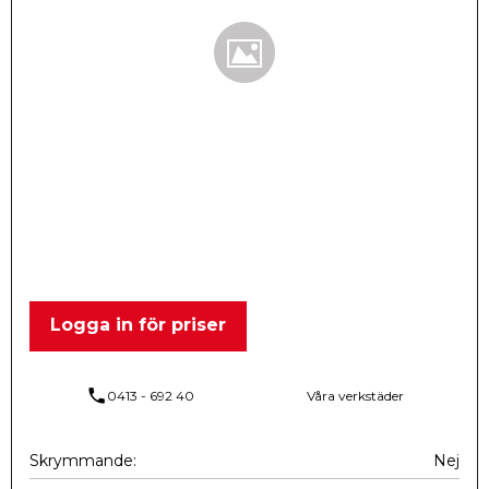
Logga in för priser
phone
0413 - 692 40
Våra verkstäder
Skrymmande
Nej