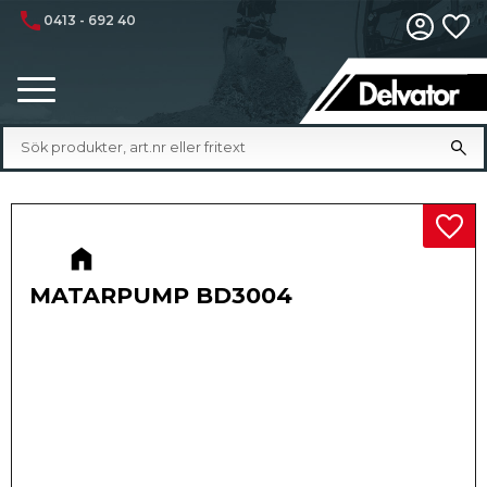
phone
0413 - 692 40
Fa
Meny
Lägg 
MATARPUMP BD3004