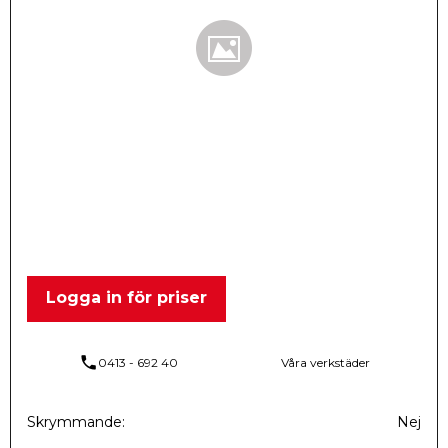
Logga in för priser
phone
0413 - 692 40
Våra verkstäder
Skrymmande
Nej