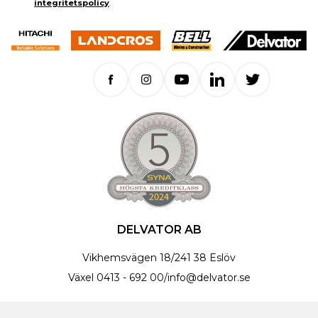
integritetspolicy
.
DELVATOR AB
Vikhemsvägen 18
/
241 38 Eslöv
Växel
0413 - 692 00
/
info@delvator.se