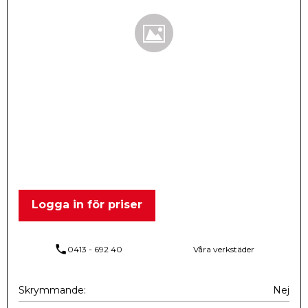
Logga in för priser
phone
0413 - 692 40
Våra verkstäder
Skrymmande
Nej