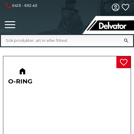
phone
0413 - 692 40
Fa
Meny
Lägg 
O-RING