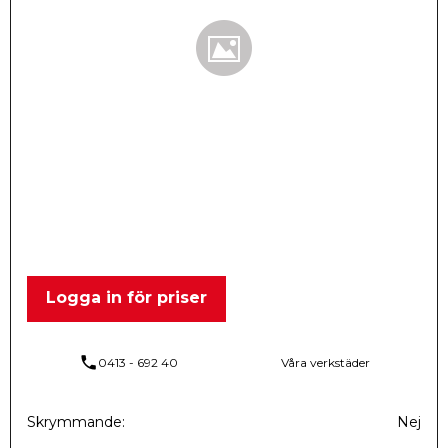
Logga in för priser
phone
0413 - 692 40
Våra verkstäder
Skrymmande
Nej