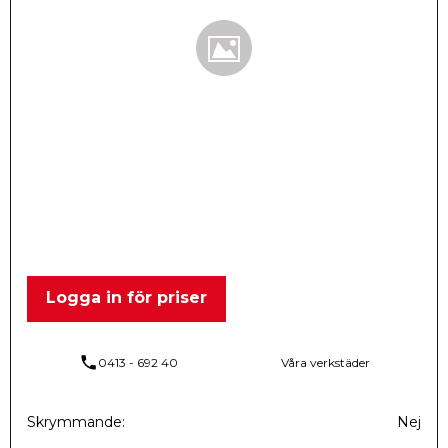
Logga in för priser
phone
0413 - 692 40
Våra verkstäder
Skrymmande
Nej