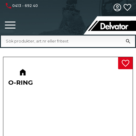
phone
0413 - 692 40
Fa
Meny
Lägg 
O-RING