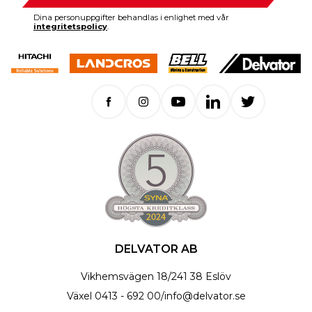
Dina personuppgifter behandlas i enlighet med vår
integritetspolicy
.
DELVATOR AB
Vikhemsvägen 18
/
241 38 Eslöv
Växel
0413 - 692 00
/
info@delvator.se