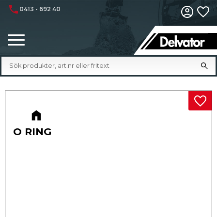
phone
0413 - 692 40
Fa
Meny
Lägg 
O RING