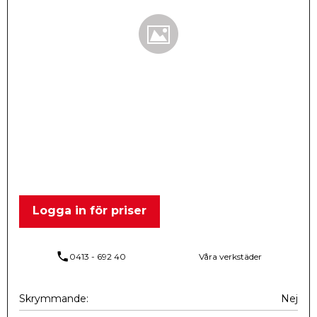
Logga in för priser
phone
0413 - 692 40
Våra verkstäder
Skrymmande
Nej