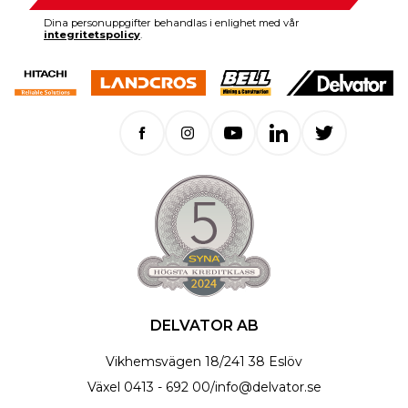
Dina personuppgifter behandlas i enlighet med vår
integritetspolicy
.
DELVATOR AB
Vikhemsvägen 18
/
241 38 Eslöv
Växel
0413 - 692 00
/
info@delvator.se