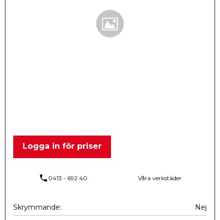
Logga in för priser
phone
0413 - 692 40
Våra verkstäder
Skrymmande
Nej